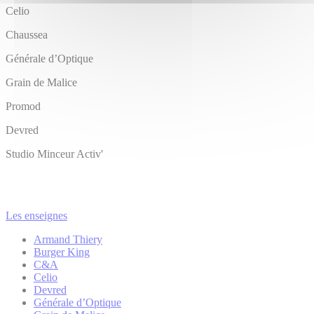
Celio
Chaussea
Générale d’Optique
Grain de Malice
Promod
Devred
Studio Minceur Activ'
Les enseignes
Armand Thiery
Burger King
C&A
Celio
Devred
Générale d’Optique