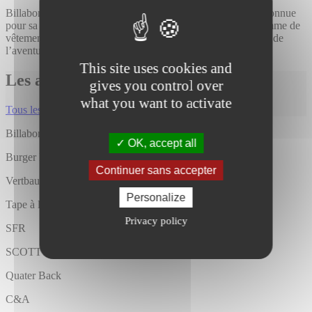
Billabong est une marque de surfwear et de mode urbaine, connue
pour sa passion pour la culture du surf. Elle propose une gamme de
vêtements et d’accessoires décontractés qui capturent l’esprit de
l’aventure en plein air et du surf.
This site uses cookies and
Les actualités Billabong
gives you control over
what you want to activate
Tous les articles
Billabong
OK, accept all
Burger King
Continuer sans accepter
Vertbaudet
Personalize
Tape à l’Oeil
Privacy policy
SFR
SCOTT Premium
Quater Back
C&A